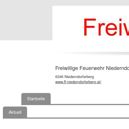
Freiwillige Feuerwehr Niederndo
6346 Niederndorferberg
www.ff-niederndorferberg.at/
Startseite
Aktuell