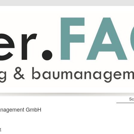
Sc
anagement GmbH
t