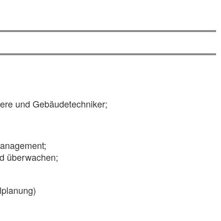
iere und Gebäudetechniker;
management;
und überwachen;
lplanung)