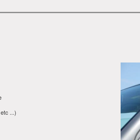
e
tc ...)