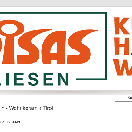
Sc
n - Wohnkeramik Tirol
664 3578893