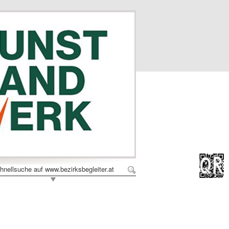
hnellsuche auf www.bezirksbegleiter.at