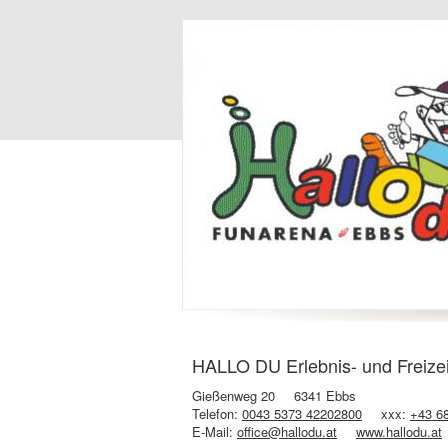
HALLO DU Erlebnis- und Freize
Gießenweg 20
6341 Ebbs
Telefon:
0043 5373 42202800
xxx:
+43 6
E-Mail:
office@hallodu.at
www.hallodu.at