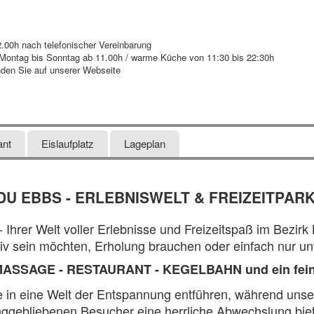
0h nach telefonischer Vereinbarung
tag bis Sonntag ab 11.00h / warme Küche von 11:30 bis 22:30h
den Sie auf unserer Webseite
ant
Eislaufplatz
Lageplan
 EBBS - ERLEBNISWELT & FREIZEITPARK i
Welt voller Erlebnisse und Freizeitspaß im Bezirk Kufst
tiv sein möchten, Erholung brauchen oder einfach nur u
MASSAGE - RESTAURANT - KEGELBAHN und ein fei
in eine Welt der Entspannung entführen, während unser E
nggebliebenen Besucher eine herrliche Abwechslung biet