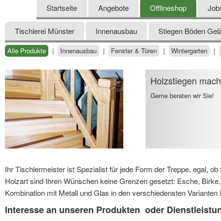
Startseite
Angebote
Offlineshop
Job
Tischlerei Münster
Innenausbau
Stiegen Böden Gel
Alle Produkte
|
Innenausbau
|
Fenster & Türen
|
Wintergarten
|
Holzstiegen mac
Gerne beraten wir Sie!
Ihr Tischlermeister ist Spezialist für jede Form der Treppe, egal, o
Holzart sind Ihren Wünschen keine Grenzen gesetzt: Esche, Birke, Ah
Kombination mit Metall und Glas in den verschiedensten Varianten 
Interesse an unseren Produkten oder Dienstleist