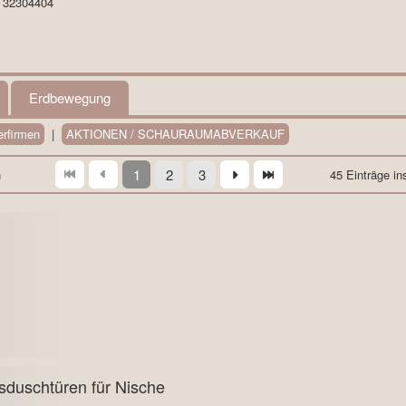
U 32304404
Erdbewegung
erfirmen
|
AKTIONEN / SCHAURAUMABVERKAUF
1
2
3
n
45 Einträge
in
sduschtüren für Nische