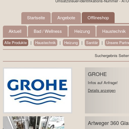
Umsatzsteuer-Identifikations-Nummer - AT
Startseite
Angebote
Offlineshop
Aktuell
Bad / Wellness
Heizung
Haustechnik
Alle Produkte
|
Haustechnik
|
Heizung
|
Sanitär
|
Unsere Partn
Suchergebnis Seite
GROHE
Infos auf Anfrage!
Details anzeigen
Artweger 360 Gla