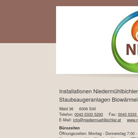
Installationen Niedermühlbichle
Staubsaugeranlagen Biowärmeins
Wald 36
6306 Söll
Telefon:
0043 5333 5293
Fax:
0043 5333
E-Mail:
info@niedermuehlbichler.at
www.n
Bürozeiten
Öffnungszeiten: Montag - Donnerstag 7:00 - 