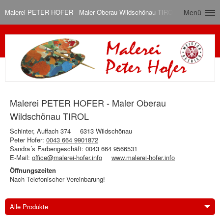
Malerei PETER HOFER - Maler Oberau Wildschönau TIROL
Menü
Malerei PETER HOFER - Maler Oberau
Wildschönau TIROL
Schinter, Auffach 374
6313 Wildschönau
Peter Hofer:
0043 664 9901872
Sandra´s Farbengeschäft:
0043 664 9566531
E-Mail:
office@malerei-hofer.info
www.malerei-hofer.info
Öffnungszeiten
Nach Telefonischer Vereinbarung!
Alle Produkte