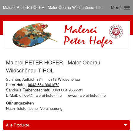
Malerei PETER HOFER - Maler Oberau Wildschönau TIROL
Menü
Malerei PETER HOFER - Maler Oberau
Wildschönau TIROL
Schinter, Auffach 374
6313 Wildschönau
Peter Hofer:
0043 664 9901872
Sandra´s Farbengeschäft:
0043 664 9566531
E-Mail:
office@malerei-hofer.info
www.malerei-hofer.info
Öffnungszeiten
Nach Telefonischer Vereinbarung!
Alle Produkte