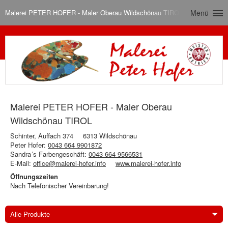
Malerei PETER HOFER - Maler Oberau Wildschönau TIROL
Menü
Malerei PETER HOFER - Maler Oberau
Wildschönau TIROL
Schinter, Auffach 374
6313 Wildschönau
Peter Hofer:
0043 664 9901872
Sandra´s Farbengeschäft:
0043 664 9566531
E-Mail:
office@malerei-hofer.info
www.malerei-hofer.info
Öffnungszeiten
Nach Telefonischer Vereinbarung!
Alle Produkte