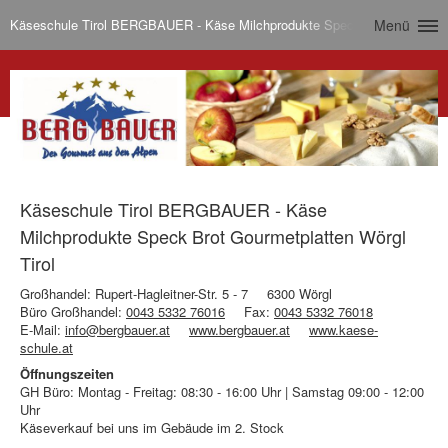
Käseschule Tirol BERGBAUER - Käse Milchprodukte Speck Brot Gourmetpla
Menü
Käseschule Tirol BERGBAUER - Käse
Milchprodukte Speck Brot Gourmetplatten Wörgl
Tirol
Großhandel: Rupert-Hagleitner-Str. 5 - 7
6300 Wörgl
Büro Großhandel:
0043 5332 76016
Fax:
0043 5332 76018
E-Mail:
info@bergbauer.at
www.bergbauer.at
www.kaese-
schule.at
Öffnungszeiten
GH Büro: Montag - Freitag: 08:30 - 16:00 Uhr | Samstag 09:00 - 12:00
Uhr
Käseverkauf bei uns im Gebäude im 2. Stock