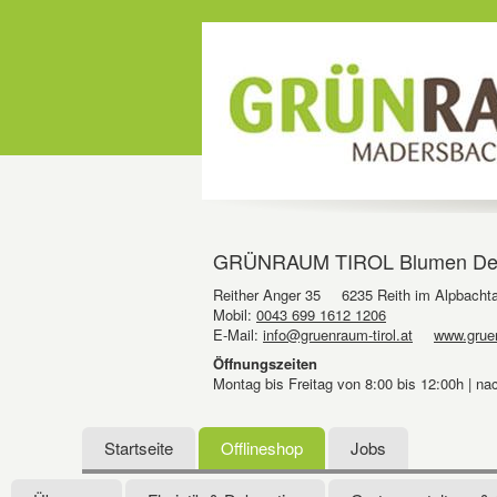
GRÜNRAUM TIROL Blumen Dekora
Reither Anger 35
6235 Reith im Alpbachta
Mobil:
0043 699 1612 1206
E-Mail:
info@gruenraum-tirol.at
www.gruen
Öffnungszeiten
Montag bis Freitag von 8:00 bis 12:00h | n
Startseite
Offlineshop
Jobs