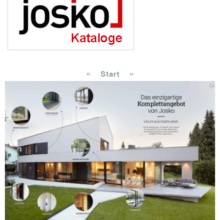
«
»
Start