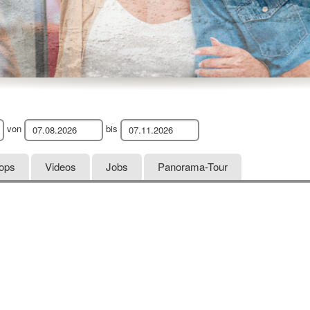
von
bis
hops
Videos
Jobs
Panorama-Tour