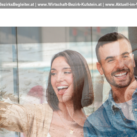
zirksBegleiter.at | www.Wirtschaft-Bezirk-Kufstein.at | www.Aktuell-im