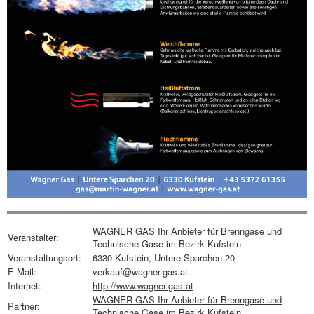
WAGNER GAS Ihr Anbieter für Brenngase und
Veranstalter:
Technische Gase im Bezirk Kufstein
Veranstaltungsort:
6330 Kufstein, Untere Sparchen 20
E-Mail:
verkauf@wagner-gas.at
Internet:
http://www.wagner-gas.at
WAGNER GAS Ihr Anbieter für Brenngase und
Partner:
Technische Gase im Bezirk Kufstein