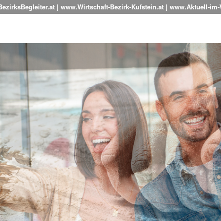
zirksBegleiter.at | www.Wirtschaft-Bezirk-Kufstein.at | www.Aktuell-im