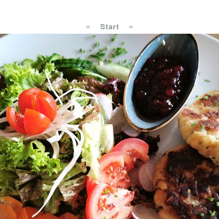
«
»
Start