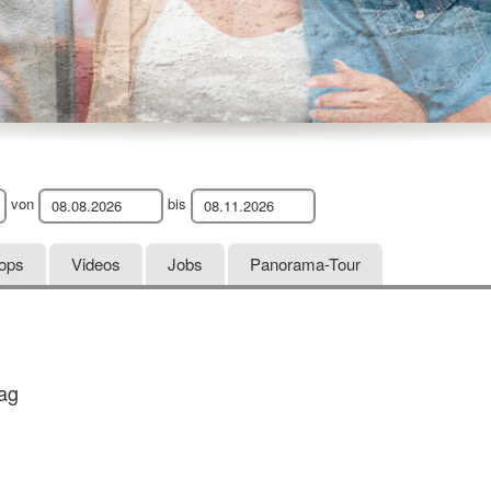
von
bis
hops
Videos
Jobs
Panorama-Tour
ag