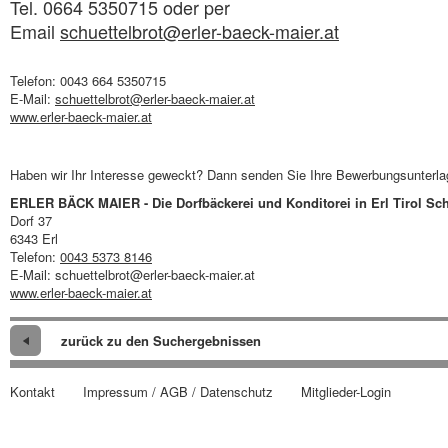
Tel. 0664 5350715 oder per
Email
schuettelbrot@erler-baeck-maier.at
Telefon: 0043 664 5350715
E-Mail:
schuettelbrot@erler-baeck-maier.at
www.erler-baeck-maier.at
Haben wir Ihr Interesse geweckt? Dann senden Sie Ihre Bewerbungsunterlage
ERLER BÄCK MAIER - Die Dorfbäckerei und Konditorei in Erl Tirol Sch
Dorf 37
6343 Erl
Telefon:
0043 5373 8146
E-Mail: schuettelbrot@erler-baeck-maier.at
www.erler-baeck-maier.at
zurück zu den Suchergebnissen
Kontakt
Impressum / AGB / Datenschutz
Mitglieder-Login