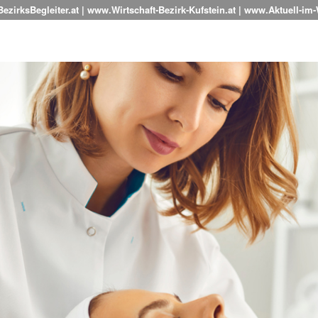
zirksBegleiter.at | www.Wirtschaft-Bezirk-Kufstein.at | www.Aktuell-im