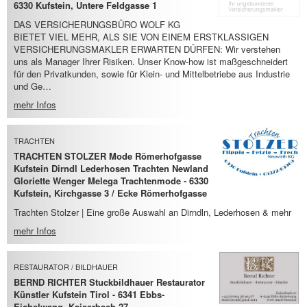
6330 Kufstein, Untere Feldgasse 1
DAS VERSICHERUNGSBÜRO WOLF KG
BIETET VIEL MEHR, ALS SIE VON EINEM ERSTKLASSIGEN
VERSICHERUNGSMAKLER ERWARTEN DÜRFEN: Wir verstehen
uns als Manager Ihrer Risiken. Unser Know-how ist maßgeschneidert
für den Privatkunden, sowie für Klein- und Mittelbetriebe aus Industrie
und Ge…
mehr Infos
TRACHTEN
TRACHTEN STOLZER Mode Römerhofgasse
Kufstein Dirndl Lederhosen Trachten Newland
Gloriette Wenger Melega Trachtenmode - 6330
Kufstein, Kirchgasse 3 / Ecke Römerhofgasse
Trachten Stolzer | Eine große Auswahl an Dirndln, Lederhosen & mehr
mehr Infos
RESTAURATOR / BILDHAUER
BERND RICHTER Stuckbildhauer Restaurator
Künstler Kufstein Tirol - 6341 Ebbs-
Eichelwang, Kaiserbach 27