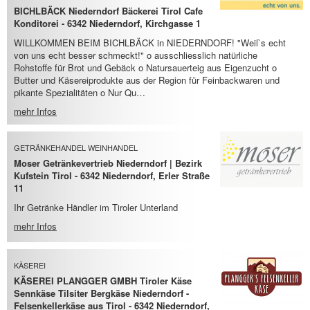
BICHLBÄCK Niederndorf Bäckerei Tirol Cafe
Konditorei - 6342 Niederndorf, Kirchgasse 1
WILLKOMMEN BEIM BICHLBÄCK in NIEDERNDORF! "Weil`s echt
von uns echt besser schmeckt!" o ausschliesslich natürliche
Rohstoffe für Brot und Gebäck o Natursauerteig aus Eigenzucht o
Butter und Käsereiprodukte aus der Region für Feinbackwaren und
pikante Spezialitäten o Nur Qu…
mehr Infos
GETRÄNKEHANDEL WEINHANDEL
Moser Getränkevertrieb Niederndorf | Bezirk
Kufstein Tirol - 6342 Niederndorf, Erler Straße
11
Ihr Getränke Händler im Tiroler Unterland
mehr Infos
KÄSEREI
KÄSEREI PLANGGER GMBH Tiroler Käse
Sennkäse Tilsiter Bergkäse Niederndorf -
Felsenkellerkäse aus Tirol - 6342 Niederndorf,