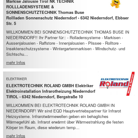
Markise Jalousie Tirol NK TECHNIK
ROLLLADENSYSTEME &
SONNENSCHUTZTECHNIK Thomas Buse
Rollladen Sonnenschutz Niederndorf - 6342 Niederndorf, Ebbser
Str. 5
WILLKOMMEN BEI SONNENSCHUTZTECHNIK THOMAS BUSE IN
NIEDERNDORF!! Ihr Partner für:: - Rolladensysteme - Markisen -
Aussenjalousien - Raffstore - Innenjalousien - Plissee - Rolltore -
Insektenschutzsysteme - Wintergartenmarkisen - Windschutz- und
Sichtschu…
mehr Infos
ELEKTRIKER
ELEKTROTECHNIK ROLAND GMBH Elektriker
Elektroinstallation Infrarotheizung Niederndorf
TIROL - 6342 Niederndorf, Bergstraße 10
WILLKOMMEN BEI ELEKTROTECHNIK ROLAND GMBH IN
NIEDERNDORF! Wir sind EQD Hauptvertriebspartner für Infrarot
Heizsysteme. Infrarotwärmewellen geben ein behagliches
Wärmegefühl ab. Infrarot erwärmt über Wärmestrahlung die festen
Körper im Raum, diese wiederum temp…
mehr Infos