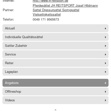
Internet:
http://www.jh-reitsport.de
Pferdesättel JH REITSPORT Josef Hildmann
Partner:
Sattel Dressursattel Springsattel
Vielseitigkeitssattel
Telefon:
0049 171 9565673
Aktuell
Individuelle Qualitätssättel
Sattler Zubehör
Service
Reiter
Lageplan
Angebote
Offlineshop
Videos