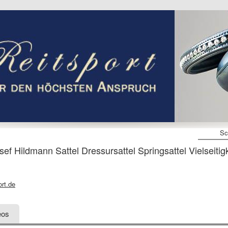
Sc
 Hildmann Sattel Dressursattel Springsattel Vielseitigk
ort.de
eos