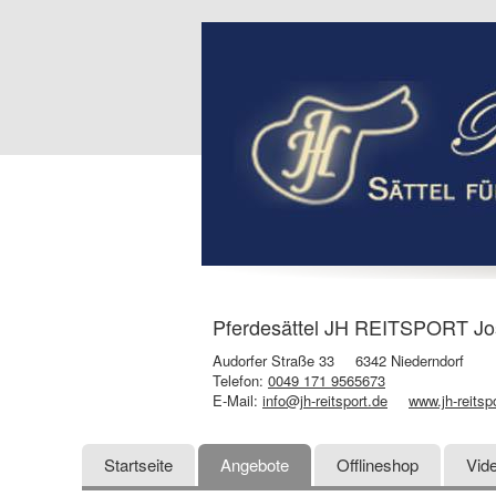
Pferdesättel JH REITSPORT Josef
Audorfer Straße 33
6342 Niederndorf
Telefon:
0049 171 9565673
E-Mail:
info@jh-reitsport.de
www.jh-reitsp
Startseite
Angebote
Offlineshop
Vid