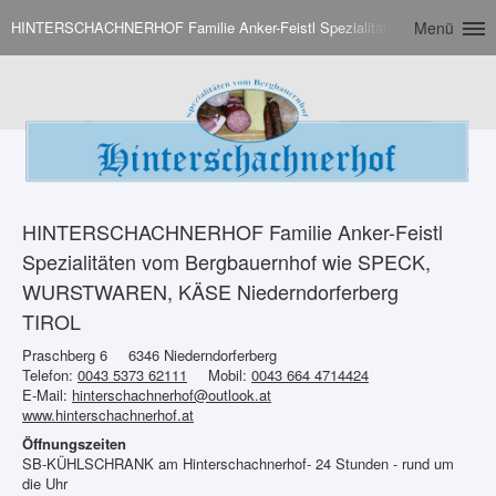
HINTERSCHACHNERHOF Familie Anker-Feistl Spezialitäten vom Bergba
Menü
HINTERSCHACHNERHOF Familie Anker-Feistl
Spezialitäten vom Bergbauernhof wie SPECK,
WURSTWAREN, KÄSE Niederndorferberg
TIROL
Praschberg 6
6346 Niederndorferberg
Telefon:
0043 5373 62111
Mobil:
0043 664 4714424
E-Mail:
hinterschachnerhof@outlook.at
www.hinterschachnerhof.at
Öffnungszeiten
SB-KÜHLSCHRANK am Hinterschachnerhof- 24 Stunden - rund um
die Uhr