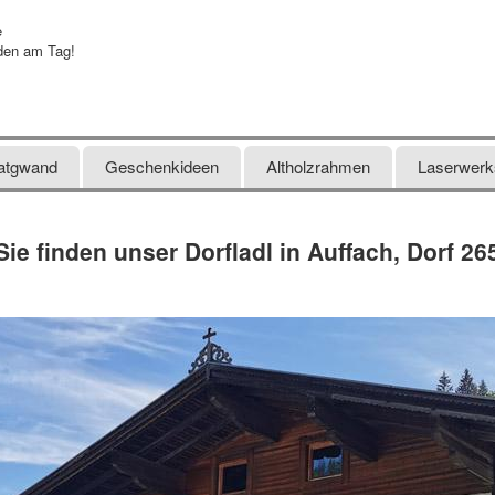
e
den am Tag!
atgwand
Geschenkideen
Altholzrahmen
Laserwerks
Sie finden unser Dorfladl in Auffach, Dorf 26