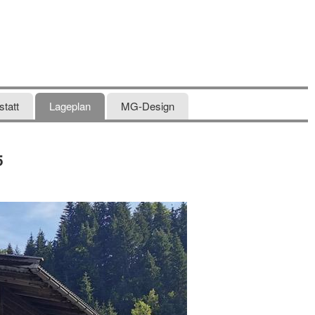
tatt
Lageplan
MG-Design
5