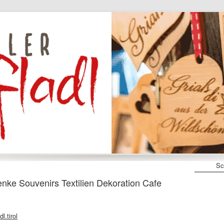
Sc
 Souvenirs Textilien Dekoration Cafe
l.tirol