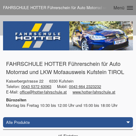
FAHRSCHULE HOTTER Führerschein für Auto Motorrad und LKW Mofaausw
Menü
FAHRSCHULE HOTTER Führerschein für Auto
Motorrad und LKW Mofaausweis Kufstein TIROL
Kaiserbergstrasse 22
6330 Kufstein
Telefon:
0043 5372 63063
Mobil:
0043 664 2323232
E-Mail:
office@hotter-fahrschule.at
www.hotter-fahrschule.at
Bürozeiten
Montag bis Freitag 10:30 bis 12:00 Uhr und 15:00 bis 18:00 Uhr
Alle Produkte
15 Einträge