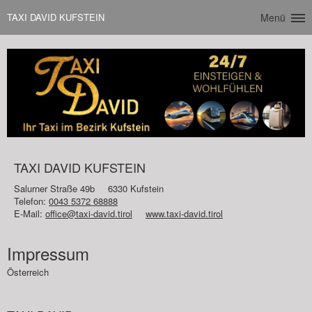
TAXI DAVID KUFSTEIN
Menü
TAXI DAVID KUFSTEIN
Salurner Straße 49b
6330 Kufstein
Telefon:
0043 5372 68888
E-Mail:
office@taxi-david.tirol
www.taxi-david.tirol
Impressum
Österreich