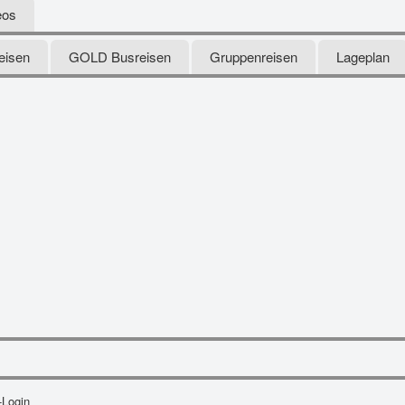
eos
eisen
GOLD Busreisen
Gruppenreisen
Lageplan
-Login