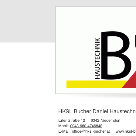
HKSL Bucher Daniel Haustechni
Erler Straße 12
6342 Niederndorf
Mobil:
0043 660 4746848
E-Mail:
office@hksl-bucher.at
www.hksl-b