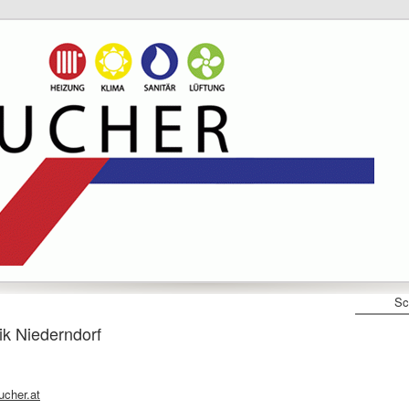
Sc
k Niederndorf
ucher.at