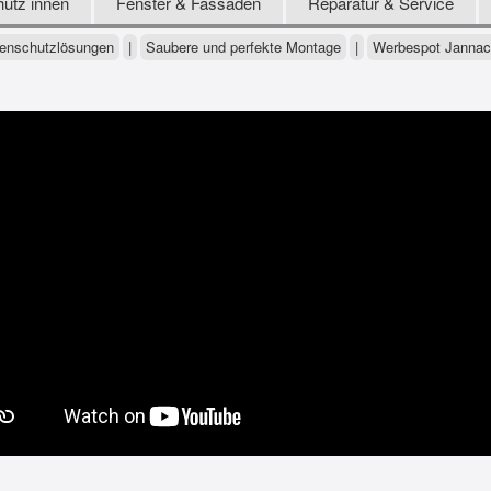
utz innen
Fenster & Fassaden
Reparatur & Service
nenschutzlösungen
|
Saubere und perfekte Montage
|
Werbespot Jannac