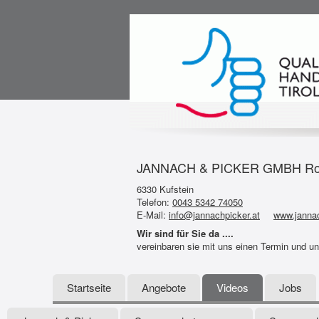
JANNACH & PICKER GMBH Rolla
6330 Kufstein
Telefon:
0043 5342 74050
E-Mail:
info@jannachpicker.at
www.jannac
Wir sind für Sie da ....
vereinbaren sie mit uns einen Termin und u
Startseite
Angebote
Videos
Jobs