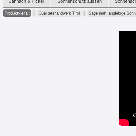
Jannach & Picker
Sonnenschutz aussen
Sonnensch
Produktvielfalt
|
Qualitätshandwerk Tirol
|
Sagenhaft langlebige Son