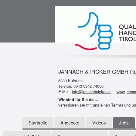
JANNACH & PICKER GMBH Rolla
6330 Kufstein
Telefon:
0043 5342 74050
E-Mail:
info@jannachpicker.at
www.jannac
Wir sind für Sie da ....
vereinbaren sie mit uns einen Termin und u
Startseite
Angebote
Videos
Jobs