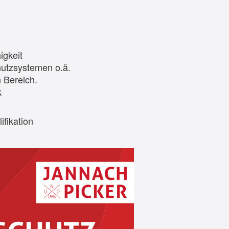
igkeit
hutzsystemen o.ä.
 Bereich.
k
ifikation