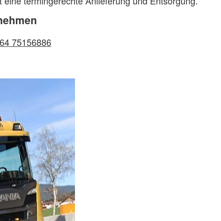
ert eine termingerechte Anlieferung und Entsorgung.
rnehmen
64 75156886