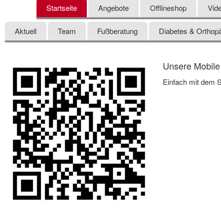
Startseite
Angebote
Offlineshop
Vid
Aktuell
Team
Fußberatung
Diabetes & Orthop
Unsere Mobile 
Einfach mit dem S