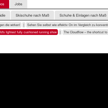
eos
Jobs
ädie
Skischuhe nach Maß
Schuhe & Einlagen nach Maß
en die wirken!
|
Sehen Sie selbst wie effektiv On im Vergleich zu konventi
d's lightest fully cushioned running shoe
|
The Cloudflow – the shortcut to 