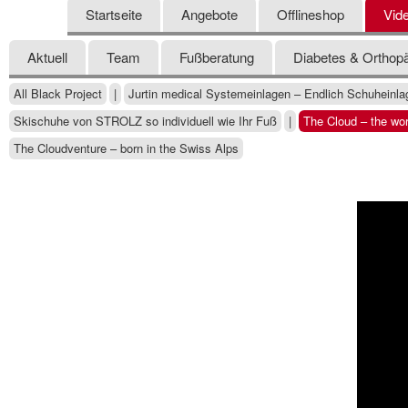
Startseite
Angebote
Offlineshop
Vid
Aktuell
Team
Fußberatung
Diabetes & Orthop
All Black Project
|
Jurtin medical Systemeinlagen – Endlich Schuheinlag
Skischuhe von STROLZ so individuell wie Ihr Fuß
|
The Cloud – the worl
The Cloudventure – born in the Swiss Alps