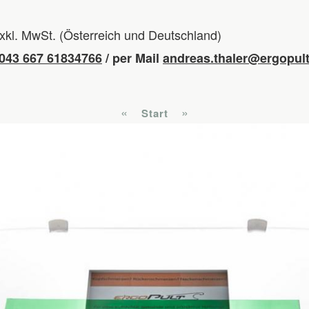
exkl. MwSt. (Österreich und Deutschland)
043 667 61834766
/ per Mail
andreas.thaler@ergopult
«
»
Start