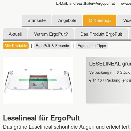
E-Mail:
andreas.thaler@ergopult.at
www.e
Startseite
Angebote
Offlineshop
Vid
Aktuell
Warum ErgoPult?
Das Produkt ErgoPult
Alle Produkte
|
ErgoPult & Freunde
|
Ergonomie Tipps
LESELINEAL grün
Verpackung mit 6 Stück
€ 14,16 / Packung (enth
Leselineal für ErgoPult
Das grüne Leselineal schont die Augen und erleichtert