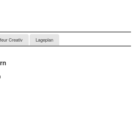
feur Creativ
Lageplan
rn
n