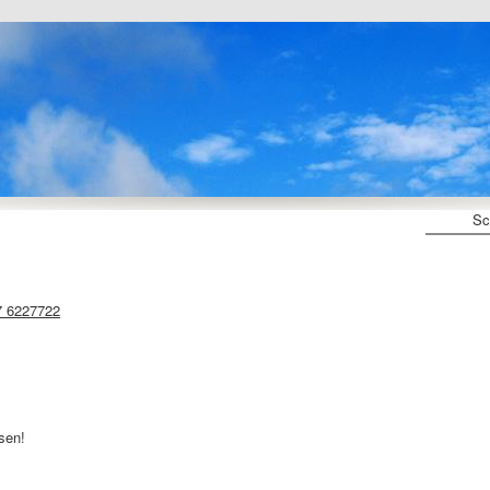
Sc
7 6227722
sen!