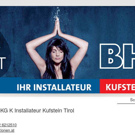
Sc
 K Installateur Kufstein Tirol
2 6212510
tionen.at