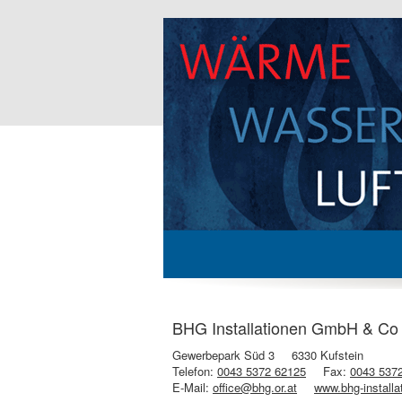
BHG Installationen GmbH & Co KG
Gewerbepark Süd 3
6330 Kufstein
Telefon:
0043 5372 62125
Fax:
0043 537
E-Mail:
office@bhg.or.at
www.bhg-installa