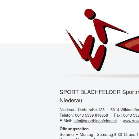
SPORT BLACHFELDER Sportmode 
Niederau
Niederau, Dorfstraße 123
6314 Wildschö
Telefon:
0043 5339 818858
Fax:
0043 53
E-Mail:
info@sportblachfelder.at
www.spor
Öffnungszeiten
Sommer = Montag - Samstag 8.30-12 und 1