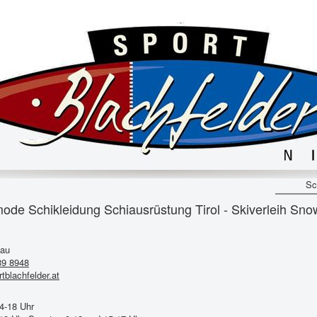
Sc
Schikleidung Schiausrüstung Tirol - Skiverleih Sno
nau
39 8948
tblachfelder.at
4-18 Uhr