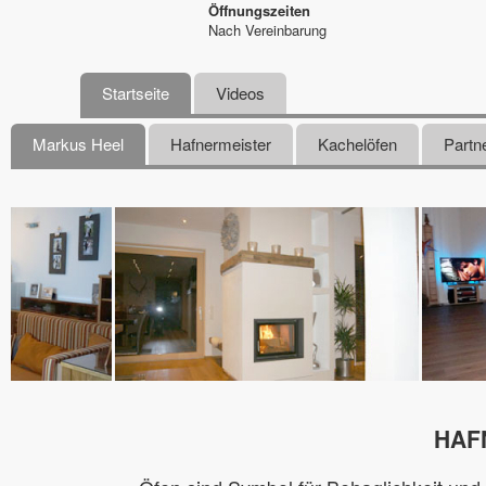
Öffnungszeiten
Nach Vereinbarung
Startseite
Videos
Markus Heel
Hafnermeister
Kachelöfen
Partn
HAF