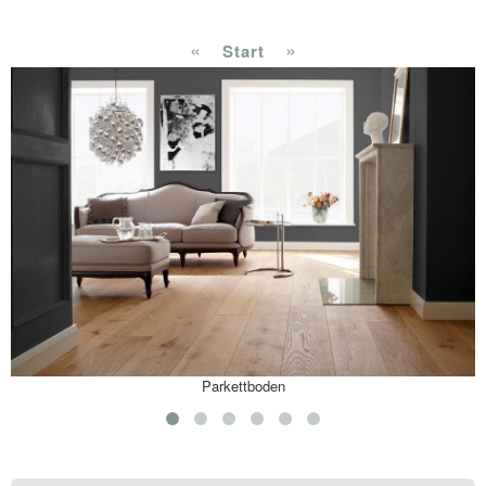
«
»
Start
Parkettboden