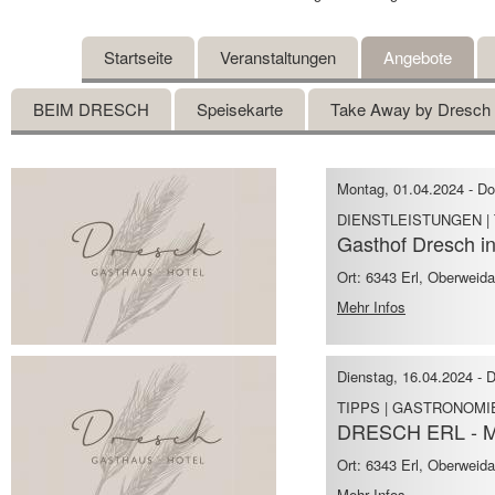
Startseite
Veranstaltungen
Angebote
BEIM DRESCH
Speisekarte
Take Away by Dresch
Montag, 01.04.2024
-
Do
DIENSTLEISTUNGEN |
Gasthof Dresch i
Ort: 6343 Erl, Oberweid
Mehr Infos
Dienstag, 16.04.2024
-
D
TIPPS | GASTRONOM
DRESCH ERL - Mit
Ort: 6343 Erl, Oberweid
Mehr Infos