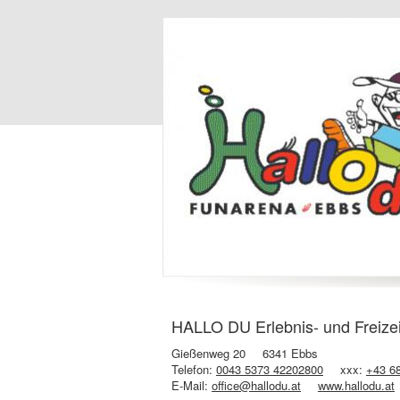
HALLO DU Erlebnis- und Freize
Gießenweg 20
6341 Ebbs
Telefon:
0043 5373 42202800
xxx:
+43 6
E-Mail:
office@hallodu.at
www.hallodu.at