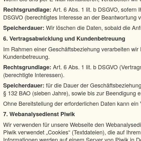
Art. 6 Abs. 1 lit. b DSGVO, sofern I
Rechtsgrundlage:
DSGVO (berechtigtes Interesse an der Beantwortung v
Wir löschen die Daten, sobald die An
Speicherdauer:
6. Vertragsabwicklung und Kundenbetreuung
Im Rahmen einer Geschäftsbeziehung verarbeiten wir 
Kundenbetreuung.
Art. 6 Abs. 1 lit. b DSGVO (Vertrags
Rechtsgrundlage:
(berechtigte Interessen).
für die Dauer der Geschäftsbeziehun
Speicherdauer:
§ 132 BAO (sieben Jahre), sowie bis zur Beendigung ein
Ohne Bereitstellung der erforderlichen Daten kann ein
7. Webanalysedienst Piwik
Wir verwenden für unsere Webseite den Webanalysedien
Piwik verwendet „Cookies“ (Textdateien), die auf Ihr
Informationen werden auf einem Server von Piwik in D