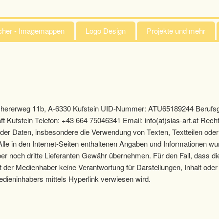
ücher - Imagemappen
Logo Design
Projekte und mehr
Lochererweg 11b, A-6330 Kufstein UID-Nummer: ATU65189244 Berufs
ufstein Telefon: +43 664 75046341 Email: info(at)sias-art.at Rechtsh
n oder Daten, insbesondere die Verwendung von Texten, Textteilen ode
lle in den Internet-Seiten enthaltenen Angaben und Informationen wurde
ber noch dritte Lieferanten Gewähr übernehmen. Für den Fall, dass d
er Medienhaber keine Verantwortung für Darstellungen, Inhalt oder ir
Medieninhabers mittels Hyperlink verwiesen wird.