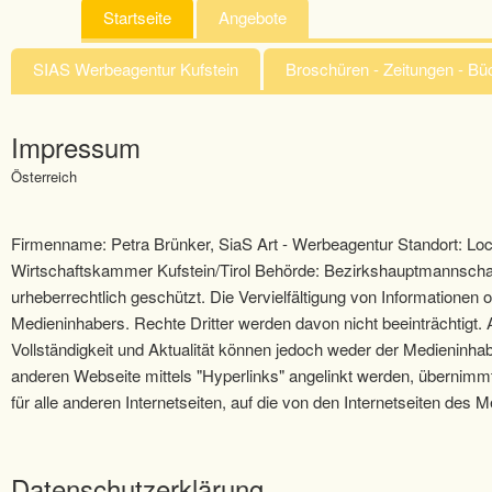
Startseite
Angebote
SIAS Werbeagentur Kufstein
Broschüren - Zeitungen - B
Impressum
Österreich
Firmenname: Petra Brünker, SiaS Art - Werbeagentur Standort: 
Wirtschaftskammer Kufstein/Tirol Behörde: Bezirkshauptmannschaft K
urheberrechtlich geschützt. Die Vervielfältigung von Informatione
Medieninhabers. Rechte Dritter werden davon nicht beeinträchtigt. A
Vollständigkeit und Aktualität können jedoch weder der Medieninha
anderen Webseite mittels "Hyperlinks" angelinkt werden, übernimmt d
für alle anderen Internetseiten, auf die von den Internetseiten des 
Datenschutzerklärung