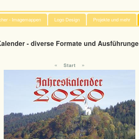
ücher - Imagemappen
Logo Design
Projekte und mehr
alender - diverse Formate und Ausführung
«
»
Start