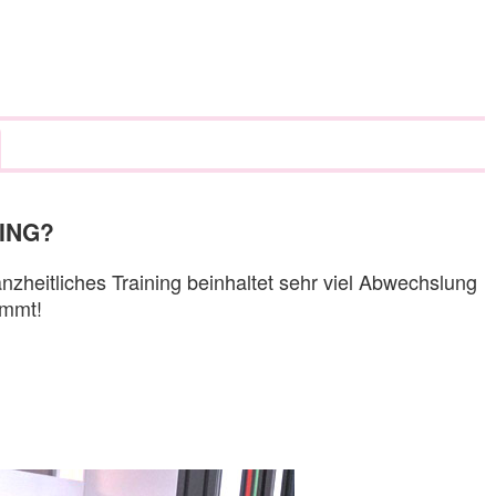
NING?
heitliches Training beinhaltet sehr viel Abwechslung
immt!