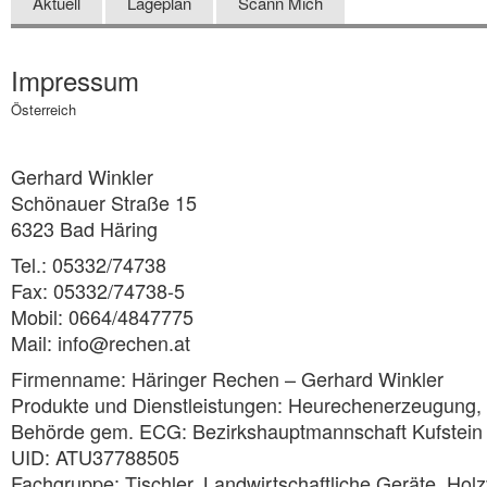
Aktuell
Lageplan
Scann Mich
Impressum
Österreich
Gerhard Winkler
Schönauer Straße 15
6323 Bad Häring
Tel.: 05332/74738
Fax: 05332/74738-5
Mobil: 0664/4847775
Mail: info@rechen.at
Firmenname: Häringer Rechen – Gerhard Winkler
Produkte und Dienstleistungen: Heurechenerzeugung,
Behörde gem. ECG: Bezirkshauptmannschaft Kufstein
UID: ATU37788505
Fachgruppe: Tischler, Landwirtschaftliche Geräte, Hol