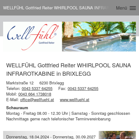
WELLFÜHL Gottfried Reiter WHIRLPOOL SAUNA INFRAROTKABINE in 
Menü
WELLFÜHL Gottfried Reiter WHIRLPOOL SAUNA
INFRAROTKABINE in BRIXLEGG
Marktstraße 12
6230 Brixlegg
Telefon:
0043 5337 64255
Fax:
0043 5337 64255
Mobil:
0043 664 1738018
E-Mail:
office@wellfuehl.at
www.wellfuehl.at
Schauraum
Montag - Freitag 08.00 - 12.30 Uhr | Samstag - Sonntag geschlossen
Nachmittags gerne nach telefonischer Terminvereinbarung
Donnerstag, 18.04.2024
-
Donnerstag, 30.09.2027