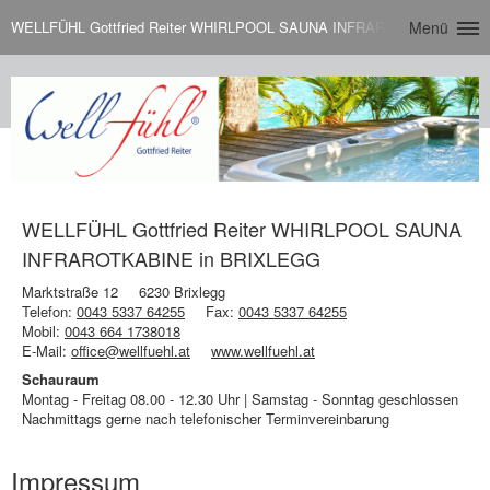
WELLFÜHL Gottfried Reiter WHIRLPOOL SAUNA INFRAROTKABINE in 
Menü
WELLFÜHL Gottfried Reiter WHIRLPOOL SAUNA
INFRAROTKABINE in BRIXLEGG
Marktstraße 12
6230 Brixlegg
Telefon:
0043 5337 64255
Fax:
0043 5337 64255
Mobil:
0043 664 1738018
E-Mail:
office@wellfuehl.at
www.wellfuehl.at
Schauraum
Montag - Freitag 08.00 - 12.30 Uhr | Samstag - Sonntag geschlossen
Nachmittags gerne nach telefonischer Terminvereinbarung
Impressum