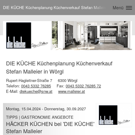
DIE KÜCHE Küchenplanung Küchenverkauf Stefan Malleier in Wörgl
Menü
DIE KÜCHE Küchenplanung Küchenverkauf
Stefan Malleier in Wörgl
Rupert-Hagleitner-Straße 7
6300 Wörgl
Telefon:
0043 5332 76285
Fax:
0043 5332 76285 72
E-Mail:
diekueche@snw.at
www.malleier.at
Montag, 15.04.2024
-
Donnerstag, 30.09.2027
TIPPS | GASTRONOMIE ANGEBOTE
HÄCKER KÜCHEN bei 'DIE KÜCHE'
Stefan Malleier