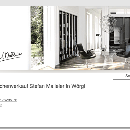
Sc
enverkauf Stefan Malleier in Wörgl
2 76285 72
at